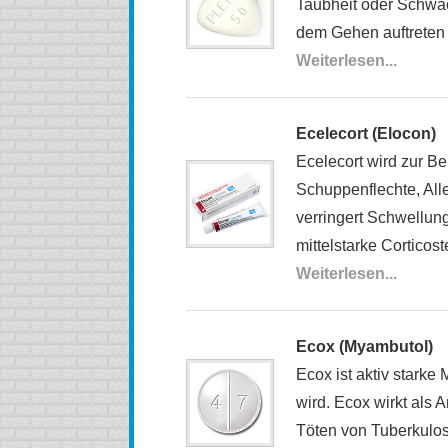
Taubheit oder Schwäc
dem Gehen auftreten
Weiterlesen...
Ecelecort (Elocon)
Ecelecort wird zur 
Schuppenflechte, Al
verringert Schwellung
mittelstarke Corticost
Weiterlesen...
Ecox (Myambutol)
Ecox ist aktiv starke
wird. Ecox wirkt als 
Töten von Tuberkulos