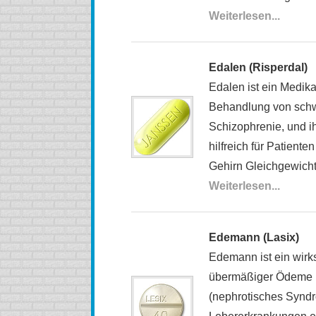
Weiterlesen...
Edalen (Risperdal)
Edalen ist ein Medik
Behandlung von schw
Schizophrenie, und 
hilfreich für Patiente
Gehirn Gleichgewicht 
Weiterlesen...
Edemann (Lasix)
Edemann ist ein wir
übermäßiger Ödeme (
(nephrotisches Syndr