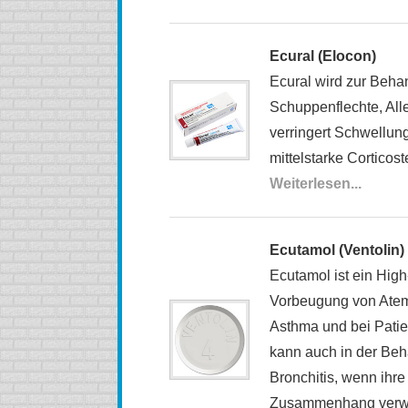
Ecural (Elocon)
Ecural wird zur Beh
Schuppenflechte, Al
verringert Schwellung
mittelstarke Corticost
Weiterlesen...
Ecutamol (Ventolin)
Ecutamol ist ein Hig
Vorbeugung von Atem
Asthma und bei Patie
kann auch in der Be
Bronchitis, wenn ihr
Zusammenhang verw