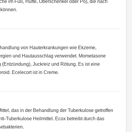
he im Fuß, Hüfte, Oberschenkel oder Po), die nach
 können.
Behandlung von Hauterkrankungen wie Ekzeme,
lergien und Hautausschlag verwendet. Mometasone
 (Entzündung), Juckreiz und Rötung. Es ist eine
eroid. Ecelecort ist in Creme.
 Mittel, das in der Behandlung der Tuberkulose getroffen
Anti-Tuberkulose Heilmittel. Ecox betreibt durch das
ebakterien.