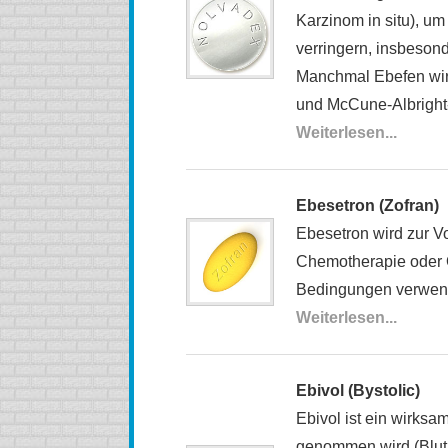
Karzinom in situ), um
verringern, insbeson
Manchmal Ebefen wir
und McCune-Albright
Weiterlesen...
Ebesetron (Zofran)
Ebesetron wird zur V
Chemotherapie oder O
Bedingungen verwen
Weiterlesen...
Ebivol (Bystolic)
Ebivol ist ein wirks
genommen wird (Blut