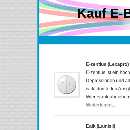
Kauf E-B
E-zentius (Lexapro)
E-zentius ist ein ho
Depressionen und all
wirkt durch den Ausgl
Wiederaufnahmehem
Weiterlesen...
Ealk (Lamisil)