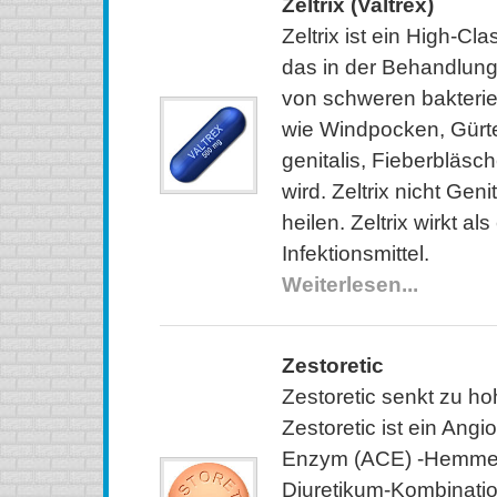
Zeltrix (Valtrex)
Zeltrix ist ein High-C
das in der Behandlun
von schweren bakterie
wie Windpocken, Gürt
genitalis, Fieberblä
wird. Zeltrix nicht Gen
heilen. Zeltrix wirkt als
Infektionsmittel.
Weiterlesen...
Zestoretic
Zestoretic senkt zu ho
Zestoretic ist ein Angi
Enzym (ACE) -Hemmer
Diuretikum-Kombination