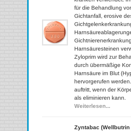
für die Behandlung vo
Gichtanfall, erosive de
Gichtgelenkerkrankun
Harnsäureablagerung
Gichtnierenerkrankun
Harnsäuresteinen verw
Zyloprim wird zur Beh
durch übermäßige Kon
Harnsäure im Blut (Hy
hervorgerufen werden
auftritt, wenn der Kör
als eliminieren kann.
Weiterlesen...
Zyntabac (Wellbutrin 