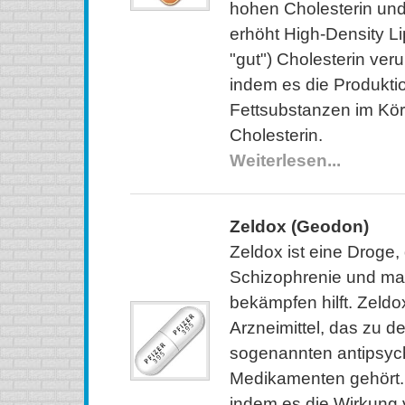
hohen Cholesterin und
erhöht High-Density L
"gut") Cholesterin veru
indem es die Produkti
Fettsubstanzen im Körp
Cholesterin.
Weiterlesen...
Zeldox (Geodon)
Zeldox ist eine Droge, 
Schizophrenie und ma
bekämpfen hilft. Zeldox
Arzneimittel, das zu d
sogenannten antipsyc
Medikamenten gehört. 
indem es die Wirkung