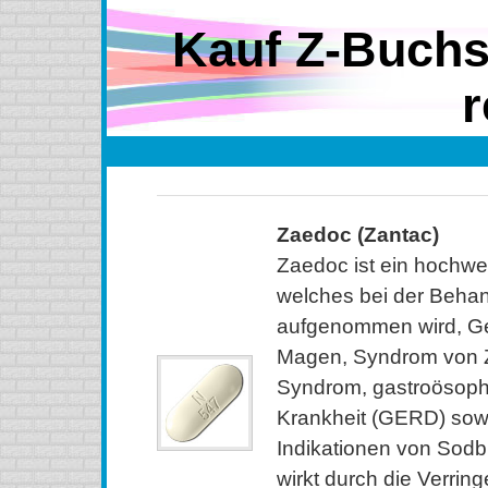
Kauf Z-Buchs
r
Zaedoc (Zantac)
Zaedoc ist ein hochwe
welches bei der Beha
aufgenommen wird, G
Magen, Syndrom von Zo
Syndrom, gastroösoph
Krankheit (GERD) sow
Indikationen von Sod
wirkt durch die Verri