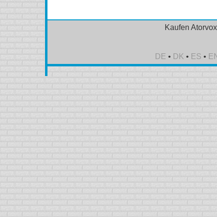
Kaufen Atorvox 
DE
•
DK
•
ES
•
E