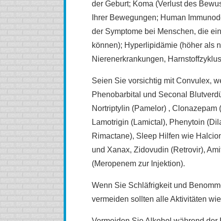
der Geburt; Koma (Verlust des Bewuss
Ihrer Bewegungen; Human Immunodefi
der Symptome bei Menschen, die e
können); Hyperlipidämie (höher als 
Nierenerkrankungen, Harnstoffzyklus
Seien Sie vorsichtig mit Convulex, w
Phenobarbital und Seconal Blutverd
Nortriptylin (Pamelor) , Clonazepam 
Lamotrigin (Lamictal), Phenytoin (Dil
Rimactane), Sleep Hilfen wie Halcio
und Xanax, Zidovudin (Retrovir), Amit
(Meropenem zur Injektion).
Wenn Sie Schläfrigkeit und Benomm
vermeiden sollten alle Aktivitäten 
Vermeiden Sie Alkohol während der