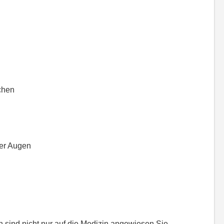
chen
er Augen
sind nicht nur auf die Medizin angewiesen Sie