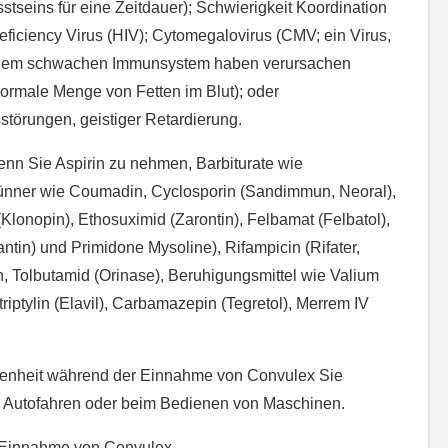
tseins für eine Zeitdauer); Schwierigkeit Koordination
ciency Virus (HIV); Cytomegalovirus (CMV; ein Virus,
inem schwachen Immunsystem haben verursachen
normale Menge von Fetten im Blut); oder
störungen, geistiger Retardierung.
enn Sie Aspirin zu nehmen, Barbiturate wie
ünner wie Coumadin, Cyclosporin (Sandimmun, Neoral),
(Klonopin), Ethosuximid (Zarontin), Felbamat (Felbatol),
antin) und Primidone Mysoline), Rifampicin (Rifater,
n, Tolbutamid (Orinase), Beruhigungsmittel wie Valium
riptylin (Elavil), Carbamazepin (Tegretol), Merrem IV
enheit während der Einnahme von Convulex Sie
wie Autofahren oder beim Bedienen von Maschinen.
 Einnahme von Convulex.