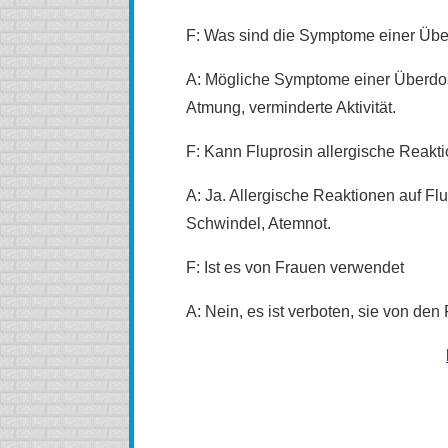
F: Was sind die Symptome einer Übe
A: Mögliche Symptome einer Überdosi
Atmung, verminderte Aktivität.
F: Kann Fluprosin allergische Reakt
A: Ja. Allergische Reaktionen auf Fl
Schwindel, Atemnot.
F: Ist es von Frauen verwendet
A: Nein, es ist verboten, sie von de
kaufen Fluprosin (Eulexin) Online, kaufen Fluprosin (E
(Eulexin) billig, kaufen Fluprosin (Eulexin) ohne Reze