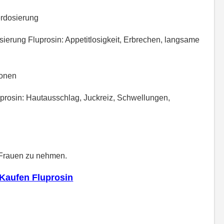
rdosierung
erung Fluprosin: Appetitlosigkeit, Erbrechen, langsame
ionen
uprosin: Hautausschlag, Juckreiz, Schwellungen,
n Frauen zu nehmen.
Kaufen Fluprosin
ulexin) internet ohne rezept, kaufen Fluprosin (Eulexin) ohne Rezept, kaufen Fluprosin
pt, kaufen Fluprosin (Eulexin) aus Kanada, kaufen Fluprosin (Eulexin) Kanada, bestellen