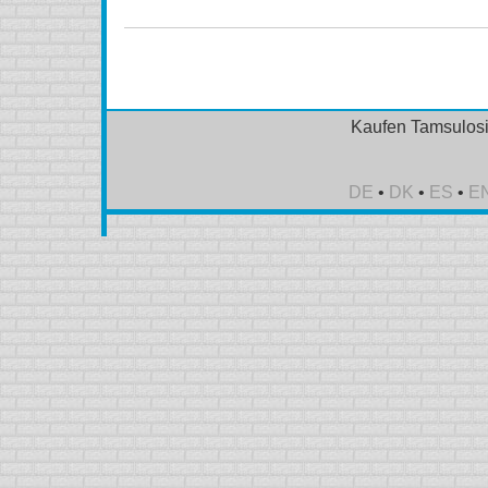
Kaufen Tamsulosi
DE
•
DK
•
ES
•
E