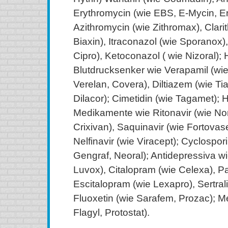
Erythromycin (wie EBS, E-Mycin, Er
Azithromycin (wie Zithromax), Clari
Biaxin), Itraconazol (wie Sporanox),
Cipro), Ketoconazol ( wie Nizoral); 
Blutdrucksenker wie Verapamil (wie 
Verelan, Covera), Diltiazem (wie Ti
Dilacor); Cimetidin (wie Tagamet); H
Medikamente wie Ritonavir (wie Norv
Crixivan), Saquinavir (wie Fortovase
Nelfinavir (wie Viracept); Cyclospo
Gengraf, Neoral); Antidepressiva w
Luvox), Citalopram (wie Celexa), Par
Escitalopram (wie Lexapro), Sertralin
Fluoxetin (wie Sarafem, Prozac); M
Flagyl, Protostat).