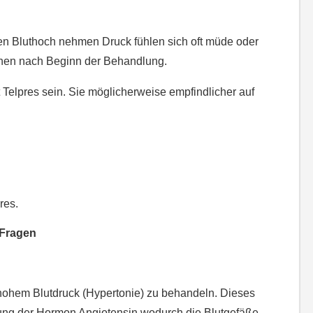
en Bluthoch nehmen Druck fühlen sich oft müde oder
hen nach Beginn der Behandlung.
it Telpres sein. Sie möglicherweise empfindlicher auf
res.
 Fragen
hohem Blutdruck (Hypertonie) zu behandeln. Dieses
rung der Hormon Angiotensin wodurch die Blutgefäße