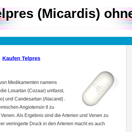
lpres (Micardis) ohn
Kaufen Telpres
lie von Medikamenten namens
die Losartan (Cozaar) umfasst,
ro) und Candesartan (Atacand) .
emischen Angiotensin II zu
Venen. Als Ergebnis sind die Arterien und Venen zu
Der verringerte Druck in den Arterien macht es auch
.