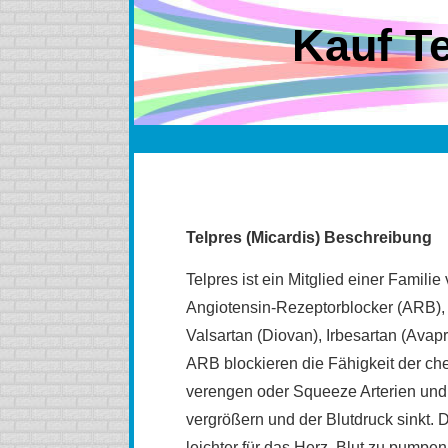
Kauf Te
Telpres (Micardis) Beschreibung
Telpres ist ein Mitglied einer Fami
Angiotensin-Rezeptorblocker (ARB), 
Valsartan (Diovan), Irbesartan (Avap
ARB blockieren die Fähigkeit der ch
verengen oder Squeeze Arterien und 
vergrößern und der Blutdruck sinkt. 
leichter für das Herz, Blut zu pumpen