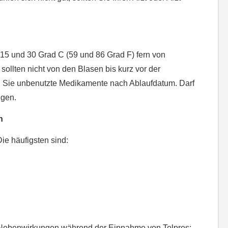
15 und 30 Grad C (59 und 86 Grad F) fern von
 sollten nicht von den Blasen bis kurz vor der
 Sie unbenutzte Medikamente nach Ablaufdatum. Darf
ngen.
n
ie häufigsten sind:
 Nebenwirkungen während der Einnahme von Telpres: