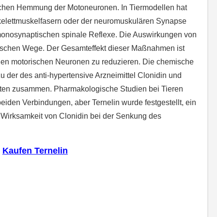
schen Hemmung der Motoneuronen. In Tiermodellen hat
Skelettmuskelfasern oder der neuromuskulären Synapse
 monosynaptischen spinale Reflexe. Die Auswirkungen von
tischen Wege. Der Gesamteffekt dieser Maßnahmen ist
alen motorischen Neuronen zu reduzieren. Die chemische
 zu der des anti-hypertensive Arzneimittel Clonidin und
sten zusammen. Pharmakologische Studien bei Tieren
iden Verbindungen, aber Ternelin wurde festgestellt, ein
er Wirksamkeit von Clonidin bei der Senkung des
Kaufen Ternelin
anaflex) internet ohne rezept, kaufen Ternelin (Zanaflex) ohne Rezept, kaufen Ternelin
pt, kaufen Ternelin (Zanaflex) aus Kanada, kaufen Ternelin (Zanaflex) Kanada, bestellen
 Online kein Rezept, bestellen Ternelin (Zanaflex) ohne Rezept, Ternelin (Zanaflex) oralen
Pille