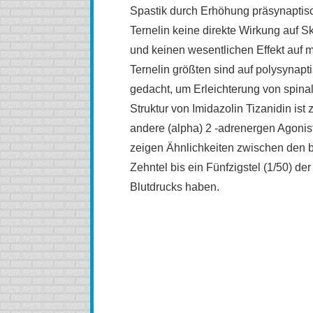
Spastik durch Erhöhung präsynapti
Ternelin keine direkte Wirkung auf 
und keinen wesentlichen Effekt auf
Ternelin größten sind auf polysynap
gedacht, um Erleichterung von spin
Struktur von Imidazolin Tizanidin ist
andere (alpha) 2 -adrenergen Agoni
zeigen Ähnlichkeiten zwischen den be
Zehntel bis ein Fünfzigstel (1/50) d
Blutdrucks haben.
kaufen Ternelin (Zanaflex) Online, kaufen Ternelin (Z
(Zanaflex) billig, kaufen Ternelin (Zanaflex) ohne Reze
Ternelin (Zanaflex) Online, bestellen Ternelin (Zanaflex)