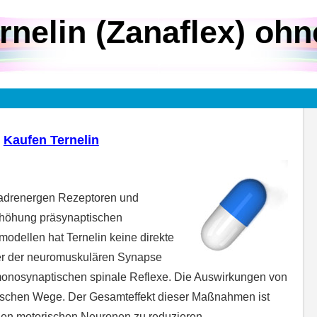
rnelin (Zanaflex) ohn
Kaufen Ternelin
2-adrenergen Rezeptoren und
Erhöhung präsynaptischen
dellen hat Ternelin keine direkte
er der neuromuskulären Synapse
 monosynaptischen spinale Reflexe. Die Auswirkungen von
tischen Wege. Der Gesamteffekt dieser Maßnahmen ist
len motorischen Neuronen zu reduzieren.