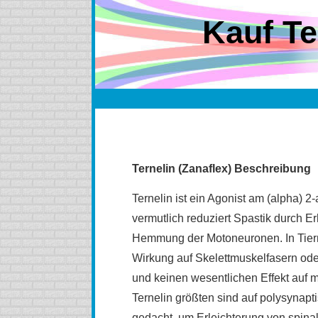
Kauf Te
Ternelin (Zanaflex) Beschreibung
Ternelin ist ein Agonist am (alpha) 
vermutlich reduziert Spastik durch 
Hemmung der Motoneuronen. In Tiermo
Wirkung auf Skelettmuskelfasern od
und keinen wesentlichen Effekt auf
Ternelin größten sind auf polysynap
gedacht, um Erleichterung von spina