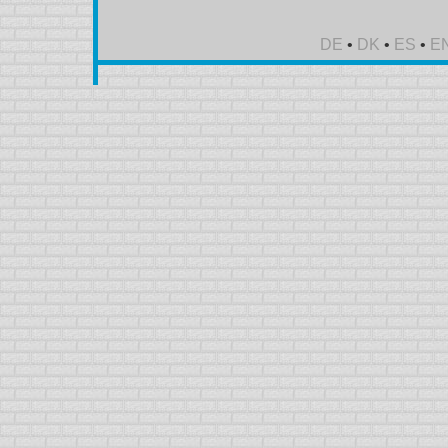
DE
•
DK
•
ES
•
E