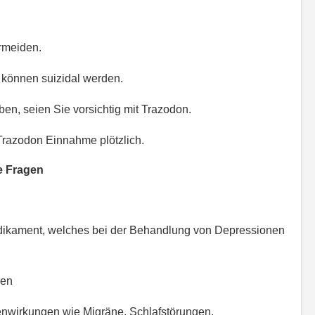
rmeiden.
n können suizidal werden.
en, seien Sie vorsichtig mit Trazodon.
 Trazodon Einnahme plötzlich.
te Fragen
edikament, welches bei der Behandlung von Depressionen
gen
enwirkungen wie Migräne, Schlafstörungen,