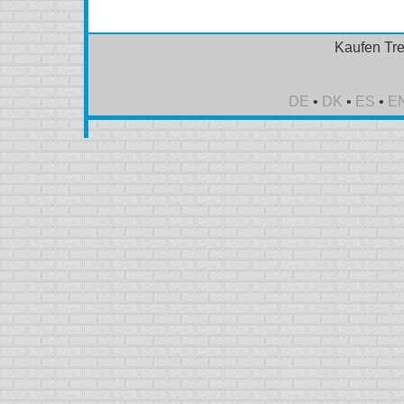
Kaufen Tre
DE
•
DK
•
ES
•
E