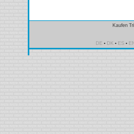
Kaufen Tr
DE
•
DK
•
ES
•
E