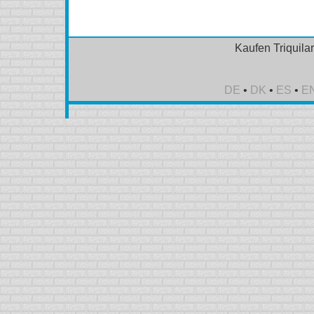
Kaufen Triquila
DE
•
DK
•
ES
•
E