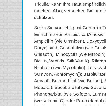
Triquilar kann Ihre Haut empfindlic
machen. Also, versuchen Sie, um I
schützen.
Seien Sie vorsichtig mit Generika Tr
Einnahme von Antibiotika (Amoxicill
Ampicillin (wie Omnipen), Doxycycl
Doryx) sind, Griseofulvin (wie Griful
Grisactin), Minocyclin (wie Minocin),
Bicillin, Veetids, Stift Vee K), Rifamp
Rifabutin (wie Mycobutin), Tetracycl
Sumycin, Achromycin)); Barbiturate
Amytal), Butabarbital (wie Butisol),
Mebaral), Secobarbital (wie Secona
Phenobarbital (wie Solfoton, Lumina
(wie Vitamin C) oder Paracetamol (w