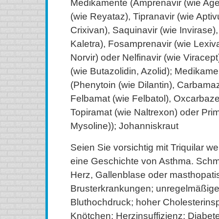
Medikamente (Amprenavir (wie Age
(wie Reyataz), Tipranavir (wie Aptivu
Crixivan), Saquinavir (wie Invirase),
Kaletra), Fosamprenavir (wie Lexiva 
Norvir) oder Nelfinavir (wie Viracep
(wie Butazolidin, Azolid); Medikam
(Phenytoin (wie Dilantin), Carbamaz
Felbamat (wie Felbatol), Oxcarbazepi
Topiramat (wie Naltrexon) oder Pri
Mysoline)); Johanniskraut
Seien Sie vorsichtig mit Triquilar w
eine Geschichte von Asthma. Schme
Herz, Gallenblase oder masthopati
Brusterkrankungen; unregelmäßige
Bluthochdruck; hoher Cholesterinsp
Knötchen; Herzinsuffizienz; Diabete