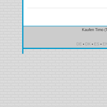
Kaufen Timo (T
DE
•
DK
•
ES
•
E