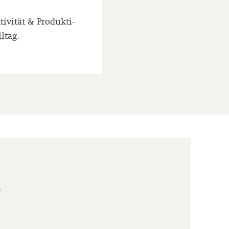
i­vi­tät & Pro­duk­ti­
lltag.
r