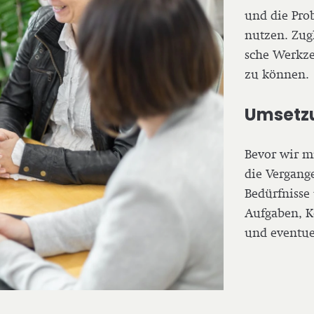
und die Pro­b
nutzen. Zugl
sche Werkze
zu können.
Umsetzu
Bevor wir m
die Ver­gan­
Bedürf­nis­s
Aufgaben, Kom
und eventue