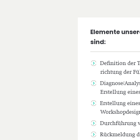
Elemente unse
sind:
Defi­ni­ti­on de
rich­tung der F
Diagnose/Analy
Erstel­lung eines
Erstel­lung eines 
Workshopdesig
Durch­füh­rung
Rück­mel­dung de