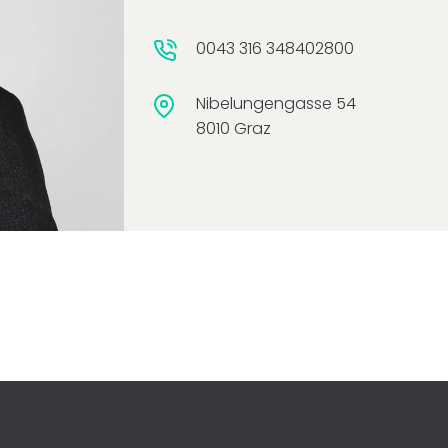
0043 316 348402800
Nibe­lun­gen­gas­se 54
8010 Graz