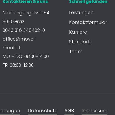
Kontaktieren Sie uns
Schnell gefunden
Leis­tun­gen
Nibelungengasse 54
8010 Graz
Kon­takt­for­mu­lar
0043 316 348402-0
Karriere
office@move-
Standorte
ment.at
Team
MO – DO: 08:00-14:00
FR: 08:00-12:00
tel­­lun­­gen
Daten­schutz
AGB
Impressum