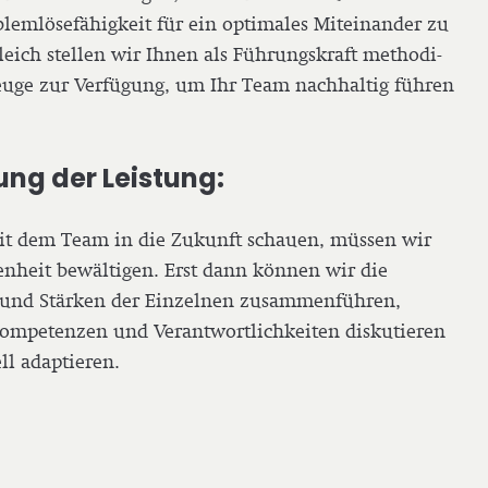
lem­lö­se­fä­hig­keit für ein optimales Mit­ein­an­der zu
eich stellen wir Ihnen als Füh­rungs­kraft metho­di­
uge zur Verfügung, um Ihr Team nach­hal­tig führen
ng der Leistung:
it dem Team in die Zukunft schauen, müssen wir
gen­heit bewäl­ti­gen. Erst dann können wir die
e und Stärken der Einzelnen zusam­men­füh­ren,
­pe­ten­zen und Ver­ant­wort­lich­kei­ten dis­ku­tie­ren
ll adaptieren.