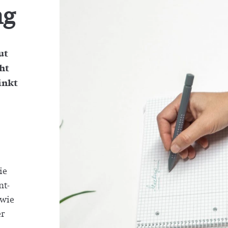
ng
ut
ht
inkt
ie
nt­
 wie
er