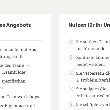
res Angebots
Nutzen für Ihr 
Sie stärken Team­
nis füreinander.
r Teamziele und Aus­
ührungskraft
Konflikte können 
bei­tet werden.
se des Teams –
 „Team­bil­des“
Sie ver­bes­sern d
& Pro­blem­lö­se­fä
spe­zi­fi­schen
ns
Sie steigern die
Arbeitszufrieden
 von Teamworkshops
Sie schöpfen vor­h
r Ergeb­nis­se und