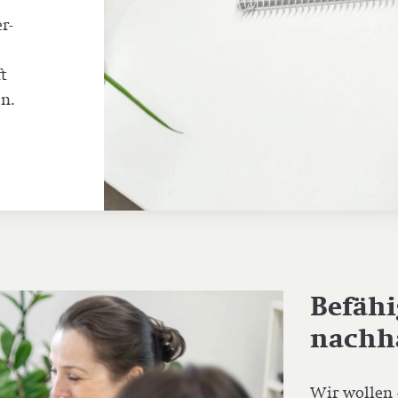
r­
t
n.
Befähi
nachha
Wir wollen d