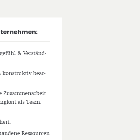
Unternehmen:
ge­fühl & Ver­ständ­
kon­struk­tiv bear­
ie Zusam­men­ar­beit
­hig­keit als Team.
heit.
an­de­ne Res­sour­cen