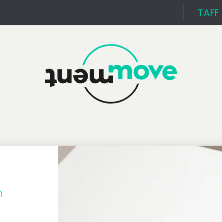
TAFF
h