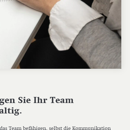
gen Sie Ihr Team
ltig.
as Team befähigen, selbst die Kom­mu­ni­ka­ti­on