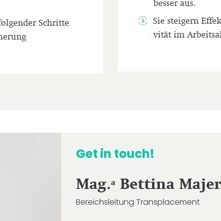
besser aus.
Sie steigern Effek­t
ol­gen­der Schritte
vi­tät im Arbeitsa
cherung
Get in touch!
Mag.ᵃ Bettina Maje
Bereichs­lei­tung Transplacement