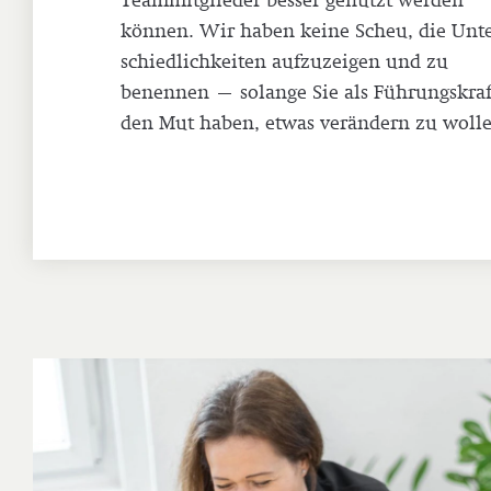
Team­mit­glie­der besser genutzt werden
können. Wir haben keine Scheu, die Unte
schied­lich­kei­ten auf­zu­zei­gen und zu
benennen – solange Sie als Füh­rungs­kraf
den Mut haben, etwas verändern zu wolle